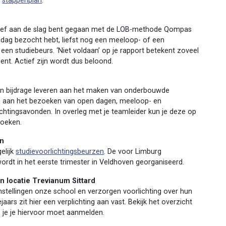
n
stappenplan
.
actief aan de slag bent gegaan met de LOB-methode Qompas
 dag bezocht hebt, liefst nog een meeloop- of een
 een studiebeurs. ‘Niet voldaan’ op je rapport betekent zoveel
ent. Actief zijn wordt dus beloond.
ie een bijdrage leveren aan het maken van onderbouwde
ij aan het bezoeken van open dagen, meeloop- en
chtingsavonden. In overleg met je teamleider kun je deze op
zoeken.
en
elijk
studievoorlichtingsbeurzen
. De voor Limburg
wordt in het eerste trimester in Veldhoven georganiseerd.
n locatie Trevianum Sittard
nstellingen onze school en verzorgen voorlichting over hun
aars zit hier een verplichting aan vast. Bekijk het overzicht
oe je je hiervoor moet aanmelden.