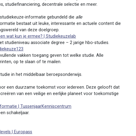
, studiefinanciering, decentrale selectie en meer.
 studiekeuze-informatie gebundeld die
alle
rmatie bestaat uit leuke, interessante en actuele content die
vingswereld van deze doelgroep.
 en wat kun je ermee? | Studiekeuzelab
t studieniveau associate degree – 2 jarige hbo-studies.
udiekeuze123
nvullende vakken toegang geven tot welke studie. Alle
inten, op te slaan of te mailen.
tudie in het middelbaar beroepsonderwijs.
voor een duurzame toekomst voor iedereen. Deze gelooft dat
reëren van een veilige en eerlijke planeet voor toekomstige
informatie | TussenjaarKenniscentrum
en schakeljaar.
levels | Europass