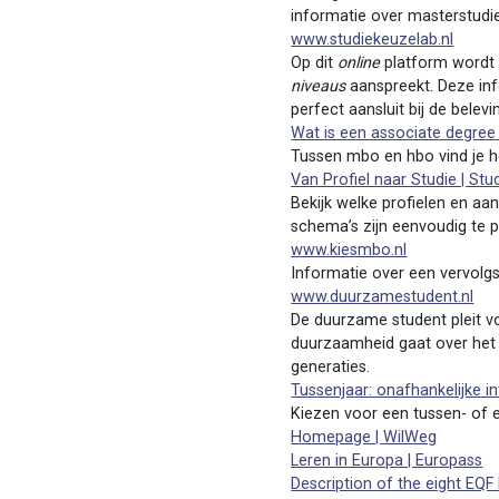
informatie over masterstudies
www.studiekeuzelab.nl
Op dit
online
platform wordt
niveaus
aanspreekt. Deze info
perfect aansluit bij de bele
Wat is een associate degree
Tussen mbo en hbo vind je he
Van Profiel naar Studie | St
Bekijk welke profielen en aa
schema’s zijn eenvoudig te pr
www.kiesmbo.nl
Informatie over een vervolgs
www.duurzamestudent.nl
De duurzame student pleit 
duurzaamheid gaat over het c
generaties.
Tussenjaar: onafhankelijke 
Kiezen voor een tussen- of e
Homepage | WilWeg
Leren in Europa | Europass
Description of the eight EQF 