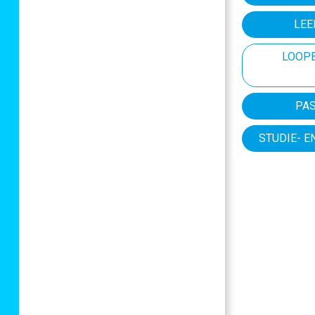
LEE
LOOPB
PA
STUDIE- 