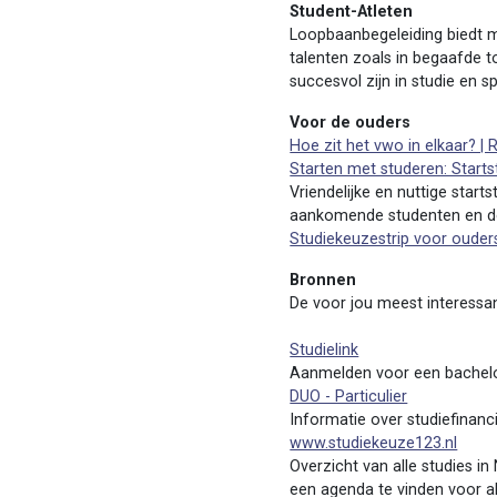
Student-Atleten
Loopbaanbegeleiding biedt m
talenten zoals in begaafde t
succesvol zijn in studie en sp
Voor de ouders
Hoe zit het vwo in elkaar? | R
Starten met studeren: Starts
Vriendelijke en nuttige star
aankomende studenten en de
Studiekeuzestrip voor ouder
Bronnen
De voor jou meest interessan
Studielink
Aanmelden voor een bachelor
DUO - Particulier
Informatie over studiefinanci
www.studiekeuze123.nl
Overzicht van alle studies i
een agenda te vinden voor al