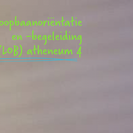
oopbaanoriëntatie
en -begeleiding
(LOB) atheneum 4