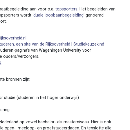
aatbegeleiding aan voor o.a.
topsporters
. Het begeleiden van
opsporters wordt ‘
duale loopbaanbegeleiding
’ genoemd:
ort.
ijksoverheid.nl
tuderen, een site van de Rijksoverheid | Studiekeuzekind
tstuderen-pagina’s van Wageningen University voor
 ouders/verzorgers.
s
te bronnen zijn:
 studie (studeren in het hoger onderwijs).
ering.
n Nederland op zowel bachelor- als masterniveau. Hier is ook
le open-, meeloop- en proefstudeerdagen. En tenslotte alle