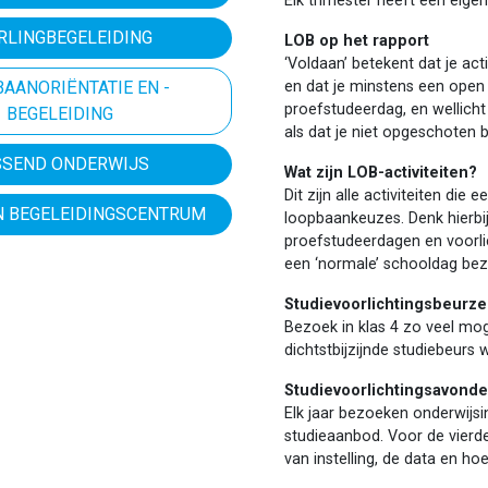
Elk trimester heeft een eige
RLINGBEGELEIDING
LOB op het rapport
‘Voldaan’ betekent dat je 
AANORIËNTATIE EN -
en dat je minstens een open
proefstudeerdag, en wellicht
BEGELEIDING
als dat je niet opgeschoten b
SSEND ONDERWIJS
Wat zijn LOB-activiteiten?
Dit zijn alle activiteiten d
EN BEGELEIDINGSCENTRUM
loopbaankeuzes. Denk hierb
proefstudeerdagen en voorli
een ‘normale’ schooldag be
Studievoorlichtingsbeurz
Bezoek in klas 4 zo veel mog
dichtstbijzijnde studiebeurs 
Studievoorlichtingsavonde
Elk jaar bezoeken onderwijsi
studieaanbod. Voor de vierdej
van instelling, de data en h