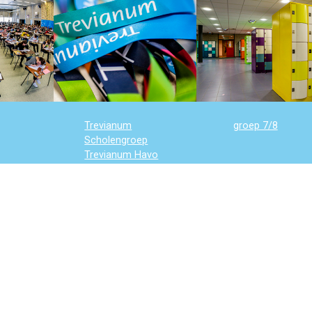
Trevianum
groep 7/8
Scholengroep
Trevianum Havo
Trevianum Atheneum
Trevianum
Gymnasium