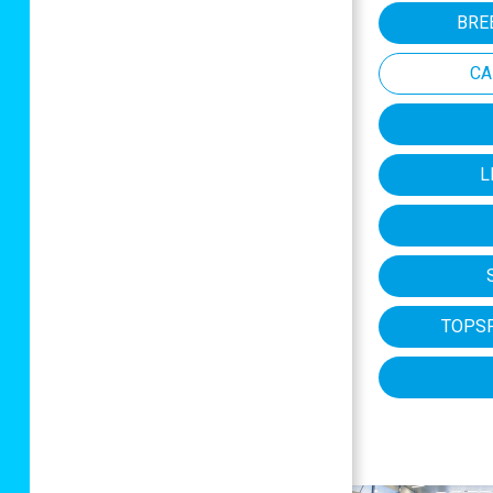
BRE
CA
L
TOPS