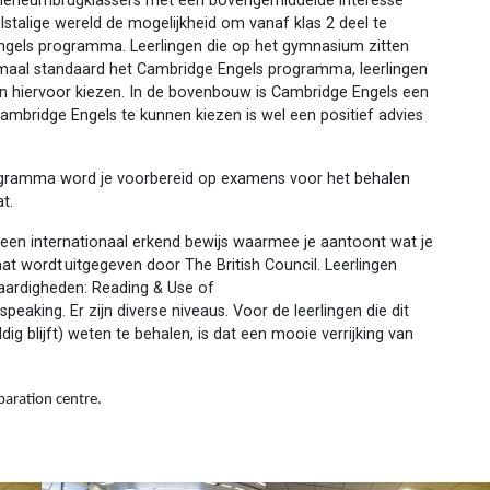
theneumbrugklassers met een bovengemiddelde interesse
lstalige wereld de mogelijkheid om vanaf klas 2 deel te
gels programma. Leerlingen die op het gymnasium zitten
maal standaard het Cambridge Engels programma, leerlingen
 hiervoor kiezen. In de bovenbouw is Cambridge Engels een
bridge Engels te kunnen kiezen is wel een positief advies
ogramma word je voorbereid op examens voor het behalen
at.
 een internationaal erkend bewijs waarmee je aantoont wat je
caat wordt uitgegeven door The British Council. Leerlingen
aardigheden: Reading & Use of
d speaking. Er zijn diverse niveaus. Voor de leerlingen die dit
dig blijft) weten te behalen, is dat een mooie verrijking van
paration centre.