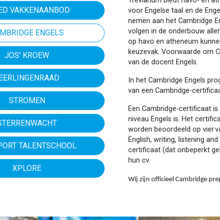
Trevianum biedt havo- en a
ED VAKKENAANBOD
voor Engelse taal en de Enge
nemen aan het Cambridge En
volgen in de onderbouw alle
MBRIDGE ENGELS
op havo en atheneum kunnen
keuzevak. Voorwaarde om Cam
JOS' KROEW
van de docent Engels.
EERLINGENRAAD
In het Cambridge Engels pr
van een Cambridge-certifica
STROMEN
Een Cambridge-certificaat is
niveau Engels is. Het certifi
STERRENWACHT
worden beoordeeld op vier v
English, writing, listening an
PORT TALENTSCHOOL
certificaat (dat onbeperkt gel
hun cv.
XPLORE
Wij zijn officieel Cambridge pre