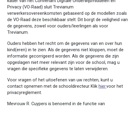
kader van het Convenant Digitale Onderwijsmiddelen en
Privacy (VO-Raad) sluit Trevianum
verwerkersovereenkomsten gebaseerd op de modellen zoals
de VO-Raad deze beschikbaar stelt. Dit borgt de veiligheid van
de gegevens, zowel voor ouders/leerlingen als voor
Trevianum.
Ouders hebben het recht om de gegevens van en over hun
kind(eren) in te zien. Als de gegevens niet kloppen, moet de
informatie gecorrigeerd worden. Als de gegevens die zijn
opgeslagen niet meer relevant zijn voor de school, mag u
vragen die specifieke gegevens te laten verwijderen.
Voor vragen of het uitoefenen van uw rechten, kunt u
contact opnemen met de schooldirecteur. Klik
hier
voor het
privacyreglement.
Mevrouw R. Cuypers is benoemd in de functie van
Functionaris Gegevensbescherming. Mevrouw Cuypers is
bereikbaar via telefoonnummer (046) 420 69 30 of per mail
via
r.cuypers@trevianum.nl
.