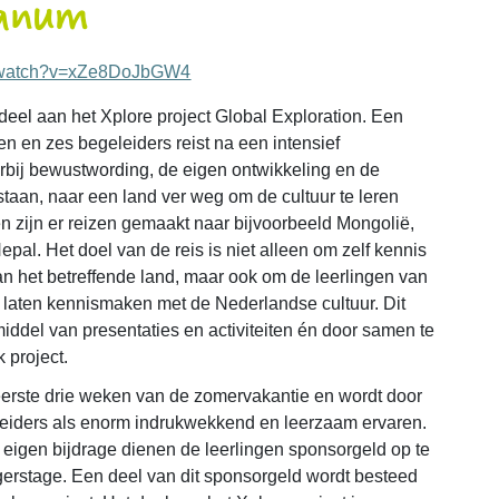
ianum
m/watch?v=xZe8DoJbGW4
deel aan het Xplore project Global Exploration. Een
en en zes begeleiders reist na een intensief
arbij bewustwording, de eigen ontwikkeling en de
taan, naar een land ver weg om de cultuur te leren
n zijn er reizen gemaakt naar bijvoorbeeld Mongolië,
epal. Het doel van de reis is niet alleen om zelf kennis
an het betreffende land, maar ook om de leerlingen van
 laten kennismaken met de Nederlandse cultuur. Dit
iddel van presentaties en activiteiten én door samen te
k project.
 eerste drie weken van de zomervakantie en wordt door
leiders als enorm indrukwekkend en leerzaam ervaren.
 eigen bijdrage dienen de leerlingen sponsorgeld op te
erstage. Een deel van dit sponsorgeld wordt besteed