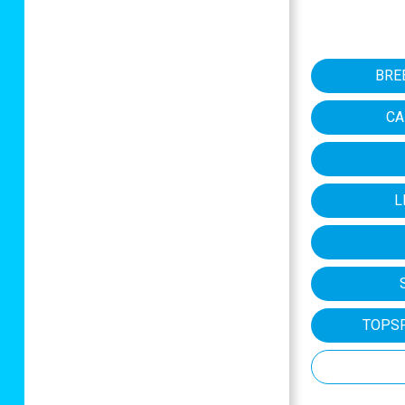
BRE
CA
L
TOPS