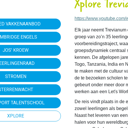
Xplore Trev
https://www.youtube.co
ED VAKKENAANBOD
Elk jaar neemt Trevianum 
MBRIDGE ENGELS
groep van zo’n 35 leerling
voorbereidingstraject, wa
JOS' KROEW
groepsdynamiek centraal s
kennen. De afgelopen jare
EERLINGENRAAD
Togo, Tanzania, India en N
te maken met de cultuur v
STROMEN
de te bezoeken scholen te
gebeurt onder meer door m
STERRENWACHT
werken aan een Let's Wor
De reis vindt plaats in de
PORT TALENTSCHOOL
zowel leerlingen als bege
Naast het leveren van een
XPLORE
halen voor hun wereldburg