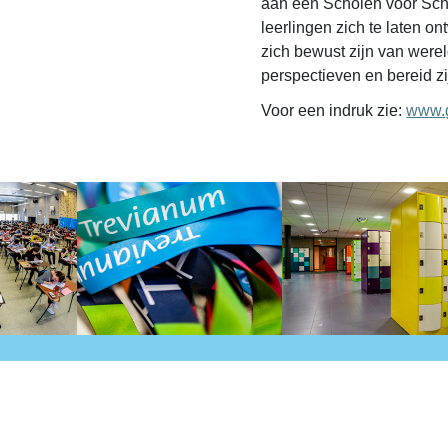
aan een Scholen voor Scho
leerlingen zich te laten o
zich bewust zijn van were
perspectieven en bereid zi
Voor een indruk zie:
www.g
Trevianum
groep 7/8
Scholengroep
Trevianum Havo
Trevianum Atheneum