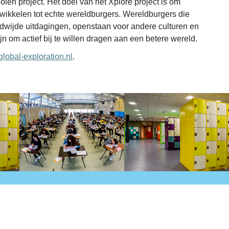
len project. Het doel van het Xplore project is om
ntwikkelen tot echte wereldburgers. Wereldburgers die
ldwijde uitdagingen, openstaan voor andere culturen en
jn om actief bij te willen dragen aan een betere wereld.
lobal-exploration.nl
.
Topsport
Talentschool