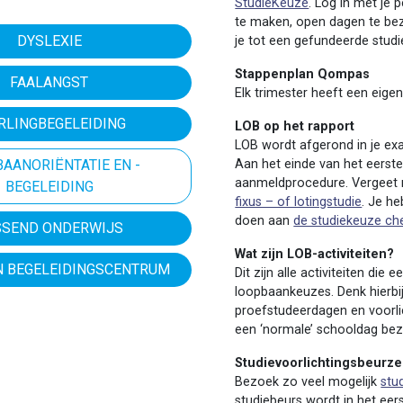
StudieKeuze
. Log in met je 
te maken, open dagen te be
DYSLEXIE
je tot een gefundeerde stud
Stappenplan Qompas
FAALANGST
Elk trimester heeft een eige
RLINGBEGELEIDING
LOB op het rapport
LOB wordt afgerond in je exa
AANORIËNTATIE EN -
Aan het einde van het eerst
aanmeldprocedure. Vergeet n
BEGELEIDING
fixus – of lotingstudie
. Je h
doen aan
de studiekeuze ch
SSEND ONDERWIJS
Wat zijn LOB-activiteiten?
EN BEGELEIDINGSCENTRUM
Dit zijn alle activiteiten d
loopbaankeuzes. Denk hierb
proefstudeerdagen en voorli
een ‘normale’ schooldag be
Studievoorlichtingsbeurz
Bezoek zo veel mogelijk
stu
studiebeurs wordt in het eer