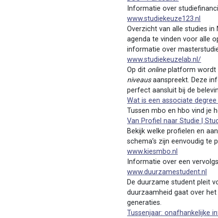
Informatie over studiefinanci
www.studiekeuze123.nl
Overzicht van alle studies i
agenda te vinden voor alle 
informatie over masterstudies
www.studiekeuzelab.nl/
Op dit
online
platform wordt 
niveaus
aanspreekt. Deze info
perfect aansluit bij de bele
Wat is een associate degree
Tussen mbo en hbo vind je he
Van Profiel naar Studie | St
Bekijk welke profielen en aa
schema’s zijn eenvoudig te pr
www.kiesmbo.nl
Informatie over een vervolgs
www.duurzamestudent.nl
De duurzame student pleit 
duurzaamheid gaat over het c
generaties.
Tussenjaar: onafhankelijke 