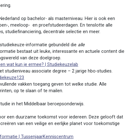
ering.
n Nederland op bachelor- als masterniveau. Hier is ook een
open-, meeloop- en proefstudeerdagen. En tenslotte alle
, studiefinanciering, decentrale selectie en meer.
studiekeuze-informatie gebundeld die
alle
rmatie bestaat uit leuke, interessante en actuele content die
vingswereld van deze doelgroep.
 en wat kun je ermee? | Studiekeuzelab
t studieniveau associate degree – 2 jarige hbo-studies.
udiekeuze123
nvullende vakken toegang geven tot welke studie. Alle
inten, op te slaan of te mailen.
tudie in het Middelbaar beroepsonderwijs.
voor een duurzame toekomst voor iedereen. Deze gelooft dat
reëren van een veilige en eerlijke planet voor toekomstige
informatie | TussenjaarKenniscentrum