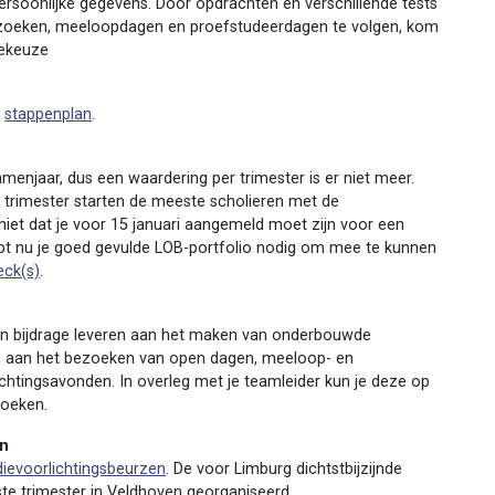
persoonlijke gegevens. Door opdrachten en verschillende tests
zoeken, meeloopdagen en proefstudeerdagen te volgen, kom
iekeuze
n
stappenplan
.
menjaar, dus een waardering per trimester is er niet meer.
e trimester starten de meeste scholieren met de
iet dat je voor 15 januari aangemeld moet zijn voor een
ebt nu je goed gevulde LOB-portfolio nodig om mee te kunnen
eck(s)
.
ie een bijdrage leveren aan het maken van onderbouwde
ij aan het bezoeken van open dagen, meeloop- en
chtingsavonden. In overleg met je teamleider kun je deze op
zoeken.
en
dievoorlichtingsbeurzen
. De voor Limburg dichtstbijzijnde
ste trimester in Veldhoven georganiseerd.