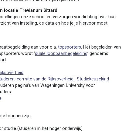
n locatie Trevianum Sittard
nstellingen onze school en verzorgen voorlichting over hun
zicht van instelling, de data en hoe je je hiervoor moet
aatbegeleiding aan voor o.a.
topsporters
. Het begeleiden van
opsporters wordt ‘
duale loopbaanbegeleiding
’ genoemd:
ort.
Rijksoverheid
tuderen, een site van de Rijksoverheid | Studiekeuzekind
tstuderen pagina’s van Wageningen University voor
uders.
s
te bronnen zijn:
 studie (studeren in het hoger onderwijs).