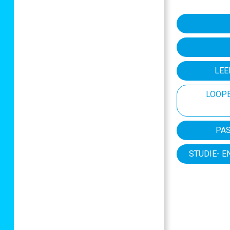
LEE
LOOPB
PA
STUDIE- 