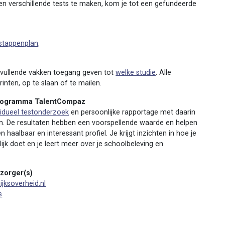
n verschillende tests te maken, kom je tot een gefundeerde
stappenplan
.
anvullende vakken toegang geven tot
welke studie
. Alle
inten, op te slaan of te mailen.
programma TalentCompaz
vidueel testonderzoek
en persoonlijke rapportage met daarin
en. De resultaten hebben een voorspellende waarde en helpen
n haalbaar en interessant profiel. Je krijgt inzichten in hoe je
ijk doet en je leert meer over je schoolbeleving en
rzorger(s)
ijksoverheid.nl
s