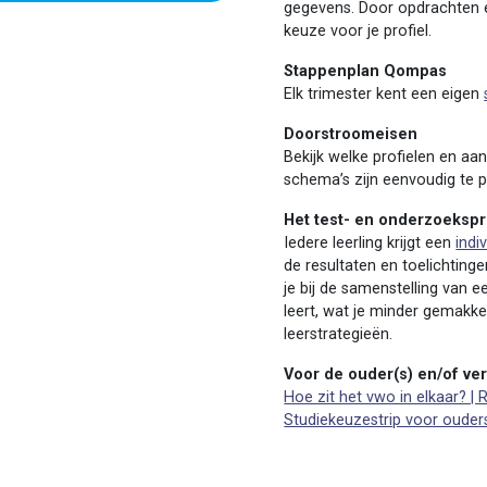
gegevens. Door opdrachten e
keuze voor je profiel.
Stappenplan Qompas
Elk trimester kent een eigen
Doorstroomeisen
Bekijk welke profielen en a
schema’s zijn eenvoudig te pr
Het test- en onderzoeks
Iedere leerling krijgt een
indi
de resultaten en toelichting
je bij de samenstelling van ee
leert, wat je minder gemakkel
leerstrategieën.
Voor de ouder(s) en/of ve
Hoe zit het vwo in elkaar? | R
Studiekeuzestrip voor ouder