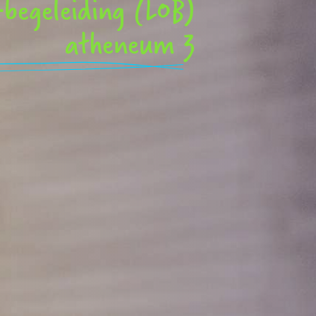
-begeleiding (LOB)
atheneum 3