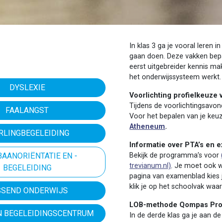
In klas 3 ga je vooral leren 
gaan doen. Deze vakken bepa
eerst uitgebreider kennis m
het onderwijssysteem werkt.
DYSLEXIE
Voorlichting profielkeuze
Tijdens de voorlichtingsavon
FAALANGST
Voor het bepalen van je keu
Atheneum
.
RLINGBEGELEIDING
Informatie over PTA’s e
AANORIËNTATIE EN -
Bekijk de programma’s voor
trevianum.nl)
. Je moet ook 
BEGELEIDING
pagina van examenblad kies j
klik je op het schoolvak waa
SSEND ONDERWIJS
LOB-methode Qompas Pro
EN BEGELEIDINGSCENTRUM
In de derde klas ga je aan d