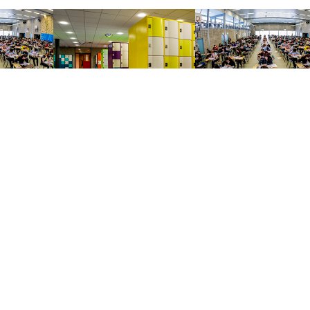
Trevianum
groep 7/8
Scholengroep
Trevianum Havo
Trevianum Atheneum
Trevianum
Gymnasium