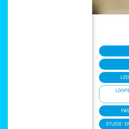
LEE
LOOPB
PA
STUDIE- 