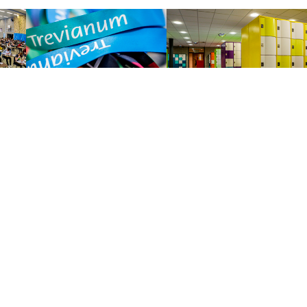
Topsport
Talentschool