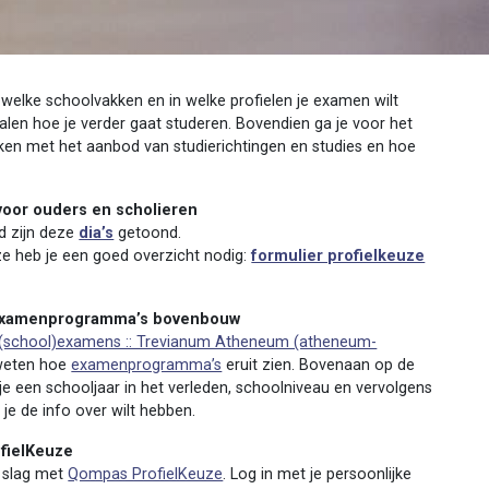
in welke schoolvakken en in welke profielen je examen wilt
len hoe je verder gaat studeren. Bovendien ga je voor het
aken met het aanbod van studierichtingen en studies en hoe
 voor ouders en scholieren
d zijn deze
dia’s
getoond.
ze heb je een goed overzicht nodig:
formulier profielkeuze
n examenprogramma’s bovenbouw
(school)examens :: Trevianum Atheneum (atheneum-
weten hoe
examenprogramma’s
eruit zien. Bovenaan op de
e een schooljaar in het verleden, schoolniveau en vervolgens
r je de info over wilt hebben.
fielKeuze
e slag met
Qompas ProfielKeuze
. Log in met je persoonlijke